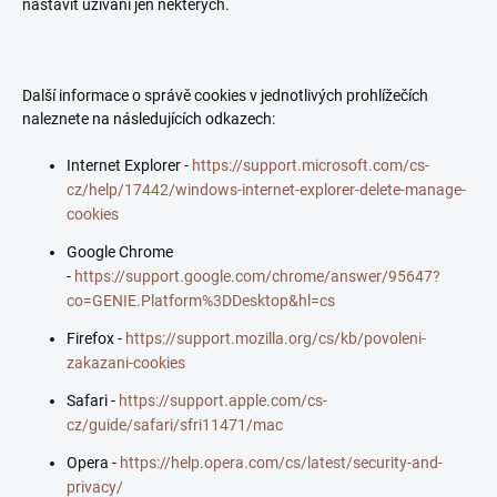
nastavit užívání jen některých.
Další informace o správě cookies v jednotlivých prohlížečích
naleznete na následujících odkazech:
Internet Explorer -
https://support.microsoft.com/cs-
cz/help/17442/windows-internet-explorer-delete-manage-
cookies
Google Chrome
-
https://support.google.com/chrome/answer/95647?
co=GENIE.Platform%3DDesktop&hl=cs
Firefox -
https://support.mozilla.org/cs/kb/povoleni-
zakazani-cookies
Safari -
https://support.apple.com/cs-
cz/guide/safari/sfri11471/mac
Opera -
https://help.opera.com/cs/latest/security-and-
privacy/