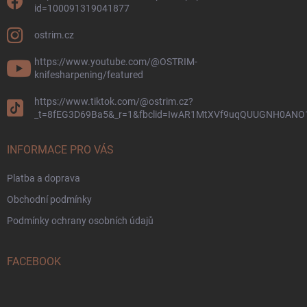
id=100091319041877
ostrim.cz
https://www.youtube.com/@OSTRIM-
knifesharpening/featured
https://www.tiktok.com/@ostrim.cz?
_t=8fEG3D69Ba5&_r=1&fbclid=IwAR1MtXVf9uqQUUGNH0AN
INFORMACE PRO VÁS
Platba a doprava
Obchodní podmínky
Podmínky ochrany osobních údajů
FACEBOOK