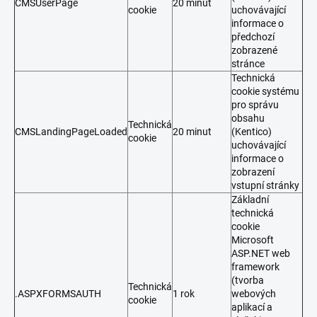
CMSUserPage
20 minut
cookie
uchovávající
informace o
předchozí
zobrazené
stránce
Technická
cookie systému
pro správu
obsahu
Technická
CMSLandingPageLoaded
20 minut
(Kentico)
cookie
uchovávající
informace o
zobrazení
vstupní stránky
Základní
technická
cookie
Microsoft
ASP.NET web
framework
(tvorba
Technická
.ASPXFORMSAUTH
1 rok
webových
cookie
aplikací a