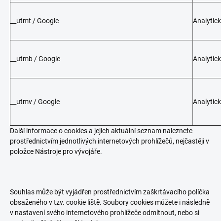
__utmt / Google
Analytic
__utmb / Google
Analytic
__utmv / Google
Analytic
Další informace o cookies a jejich aktuální seznam naleznete
prostřednictvím jednotlivých internetových prohlížečů, nejčastěji v
položce Nástroje pro vývojáře.
Souhlas může být vyjádřen prostřednictvím zaškrtávacího políčka
obsaženého v tzv. cookie liště. Soubory cookies můžete i následně
v nastavení svého internetového prohlížeče odmítnout, nebo si