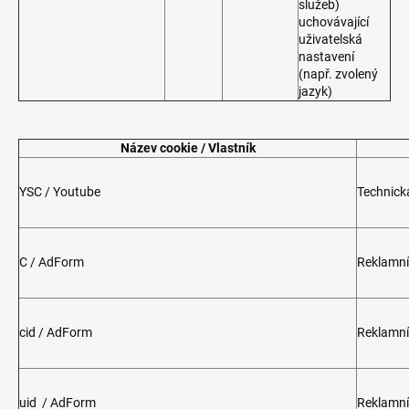
služeb)
uchovávající
uživatelská
nastavení
(např. zvolený
jazyk)
Název cookie / Vlastník
YSC / Youtube
Technick
C / AdForm
Reklamní
cid / AdForm
Reklamní
uid / AdForm
Reklamní