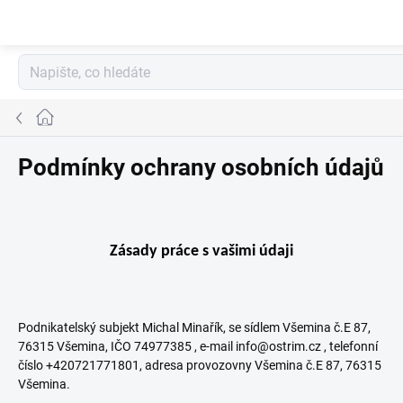
Přejít
na
obsah
Domů
Podmínky ochrany osobních údajů
Zásady práce s vašimi údaji
Podnikatelský subjekt Michal Minařík, se sídlem Všemina č.E 87,
76315 Všemina, IČO 74977385 , e-mail info@ostrim.cz , telefonní
číslo +420721771801, adresa provozovny Všemina č.E 87, 76315
Všemina.