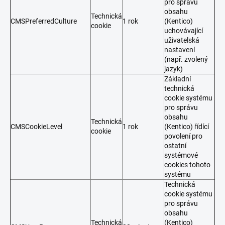
pro správu
obsahu
Technická
CMSPreferredCulture
1 rok
(Kentico)
cookie
uchovávající
uživatelská
nastavení
(např. zvolený
jazyk)
Základní
technická
cookie systému
pro správu
obsahu
Technická
CMSCookieLevel
1 rok
(Kentico) řídící
cookie
povolení pro
ostatní
systémové
cookies tohoto
systému
Technická
cookie systému
pro správu
obsahu
Technická
(Kentico)