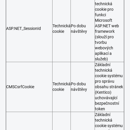
technická
cookie pro
funkci
Microsoft
Technická
Po dobu
ASP.NET web
ASP.NET_SessionId
cookie
návštěvy
framework
(slouží pro
tvorbu
webových
aplikací a
služeb)
Základní
technická
cookie systému
pro správu
Technická
Po dobu
CMSCsrfCookie
obsahu stránek
cookie
návštěvy
(Kentico)
uchovávající
bezpečnostní
token
Základní
technická
cookie systému