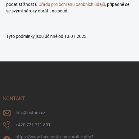
podat stížnost u
Úřadu pro ochranu osobních údajů
, případně se
se svými nároky obrátit na soud.
Tyto podmínky jsou účinné od 13.01.2023.
Z
á
p
a
t
í
KONTAKT
Info
@
ostrim.cz
+420 721 771 801
https://www.facebook.com/profile.php?