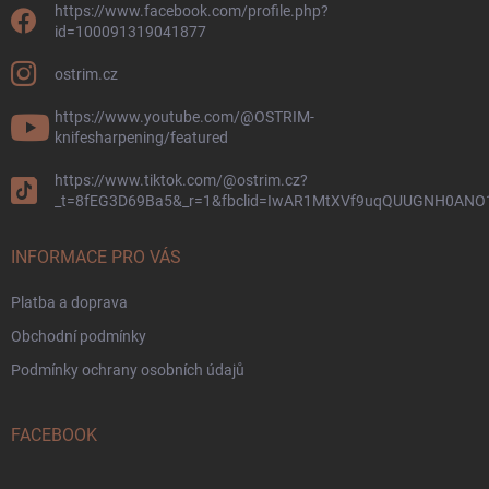
p
https://www.facebook.com/profile.php?
i
id=100091319041877
s
u
ostrim.cz
https://www.youtube.com/@OSTRIM-
knifesharpening/featured
https://www.tiktok.com/@ostrim.cz?
_t=8fEG3D69Ba5&_r=1&fbclid=IwAR1MtXVf9uqQUUGNH0AN
INFORMACE PRO VÁS
Platba a doprava
Obchodní podmínky
Podmínky ochrany osobních údajů
FACEBOOK